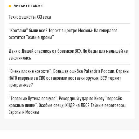
ЧИТАЙТЕ ТАКЖЕ:
Технофашисты XXI века
"Кротами" были все? Теракт в центре Москвы: На генералов
охотятся "живые дроны"
Даня с Дашей спаслись от боевиков ВСУ. Но беды для малышей не
закончились
"Очень плохие новости": Большая ошибка Palantir в России. Страны
НАТО впервые за СВО остановили поставки оружия. ВСУ теряют
приграничье?
"Терпение Путина лопнуло". Рекордный удар по Киеву "пересёк
красные линии". Особые спецы КНДР на ЛБС? Тайные переговоры
Европы и Москвы