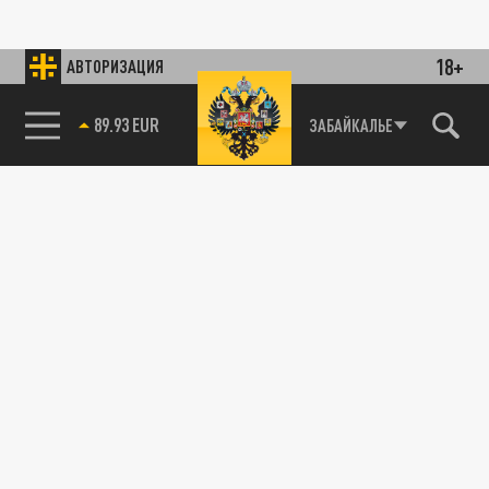
18+
АВТОРИЗАЦИЯ
89.93 EUR
ЗАБАЙКАЛЬЕ