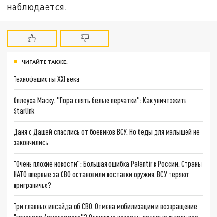
наблюдается.
ЧИТАЙТЕ ТАКЖЕ:
Технофашисты XXI века
Оплеуха Маску. "Пора снять белые перчатки": Как уничтожить
Starlink
Даня с Дашей спаслись от боевиков ВСУ. Но беды для малышей не
закончились
"Очень плохие новости": Большая ошибка Palantir в России. Страны
НАТО впервые за СВО остановили поставки оружия. ВСУ теряют
приграничье?
Три главных инсайда об СВО. Отмена мобилизации и возвращение
"генерала Армагеддона"? Отличные новости, которые ждали все