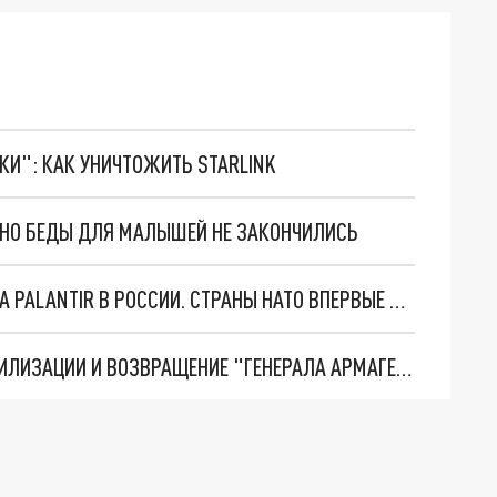
ТКИ": КАК УНИЧТОЖИТЬ STARLINK
. НО БЕДЫ ДЛЯ МАЛЫШЕЙ НЕ ЗАКОНЧИЛИСЬ
"ОЧЕНЬ ПЛОХИЕ НОВОСТИ": БОЛЬШАЯ ОШИБКА PALANTIR В РОССИИ. СТРАНЫ НАТО ВПЕРВЫЕ ЗА СВО ОСТАНОВИЛИ ПОСТАВКИ ОРУЖИЯ. ВСУ ТЕРЯЮТ ПРИГРАНИЧЬЕ?
ТРИ ГЛАВНЫХ ИНСАЙДА ОБ СВО. ОТМЕНА МОБИЛИЗАЦИИ И ВОЗВРАЩЕНИЕ "ГЕНЕРАЛА АРМАГЕДДОНА"? ОТЛИЧНЫЕ НОВОСТИ, КОТОРЫЕ ЖДАЛИ ВСЕ