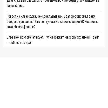
Даня с Дашей спаслись от боевиков ВСУ. Но беды для малышей не
закончились
Новости сильно хуже, чем докладывали. Враг форсировал реку.
Оборона провалена. Кто по глупости спалил позиции ВС России на
важнейшем фронте?
Страшно, поэтому атакует. Путин врежет Макрону Украиной. Трамп
– добавит за Иран