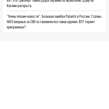
Вот это триллер! Тайна удара Украины по иранскому судну на
Каспии раскрыта
"Очень плохие новости": Большая ошибка Palantir в России. Страны
НАТО впервые за СВО остановили поставки оружия. ВСУ теряют
приграничье?