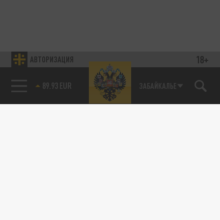
18+
АВТОРИЗАЦИЯ
89.93 EUR
ЗАБАЙКАЛЬЕ