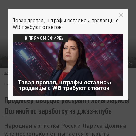
Товар пропал, штрафы остались: продавцы с
WB требуют ответов
В ПРЯМОМ ЭФИРЕ:
ШОУ-БИЗНЕС
КОЛЛАЖ ЦАРЬГРАДА
ВАСИЛИЙ ХАБАЧЕВ
17 ФЕВРАЛЯ 02:59
ПОДПИШИТЕСЬ:
Продюсер Дворцов раскрыл планы Ларисы
Долиной по заработку на джаз-клубе
Народная артистка России Лариса Долина
уже несколько лет пытается открыть