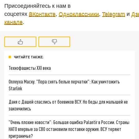
Присоединяйтесь к нам в
соцсетях
ВКонтакте
,
Одноклассники
,
Telegram
и
Дз
канале
.
ЧИТАЙТЕ ТАКЖЕ:
Технофашисты XXI века
Оплеуха Маску. "Пора снять белые перчатки": Как уничтожить
Starlink
Даня с Дашей спаслись от боевиков ВСУ. Но беды для малышей не
закончились
"Очень плохие новости": Большая ошибка Palantir в России. Страны
НАТО впервые за СВО остановили поставки оружия. ВСУ теряют
приграничье?