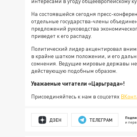
интересами в угоду общеевропейскому ку
На состоявшейся сегодня пресс-конферен
отдельные государства-члены объединен
предложений руководства экономического
приведет к его распаду.
Политический лидер акцентировал внима
в крайне шатком положении, и его даль
сомнения. Ведущие мировые державы не
действующую подобным образом.
Уважаемые читатели «Царьгра
Присоединяйтесь к нам в соцсетях
ВКонт
Подпи
ДЗЕН
ТЕЛЕГРАМ
и перв