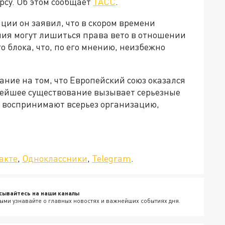
рсу. Об этом сообщает
ТАСС
.
ции он заявил, что в скором времени
ия могут лишиться права вето в отношении
 блока, что, по его мнению, неизбежно
ние на том, что Европейский союз оказался
нейшее существование вызывает серьезные
 воспринимают всерьез организацию,
да»!
акте
,
Одноклассники
,
Telegram
.
сывайтесь на наши каналы
ыми узнавайте о главных новостях и важнейших событиях дня.