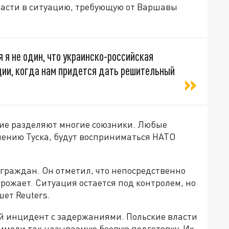
расти в ситуацию, требующую от Варшавы
я я не один, что украинско-российская
ции, когда нам придется дать решительный
ние разделяют многие союзники. Любые
нению Туска, будут восприниматься НАТО
граждан. Он отметил, что непосредственно
грожает. Ситуация остается под контролем, но
шет Reuters.
й инцидент с задержаниями. Польские власти
 имели так называемую боевую подготовку. Их