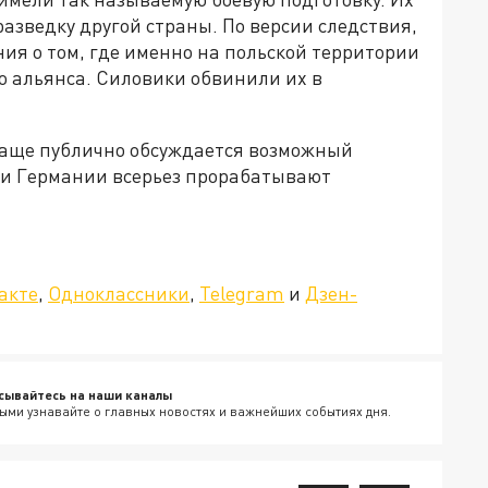
разведку другой страны. По версии следствия,
ия о том, где именно на польской территории
 альянса. Силовики обвинили их в
 чаще публично обсуждается возможный
и и Германии всерьез прорабатывают
»!
акте
,
Одноклассники
,
Telegram
и
Дзен-
сывайтесь на наши каналы
ыми узнавайте о главных новостях и важнейших событиях дня.