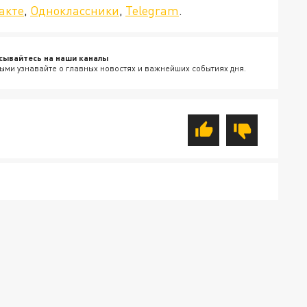
акте
,
Одноклассники
,
Telegram
.
сывайтесь на наши каналы
ыми узнавайте о главных новостях и важнейших событиях дня.