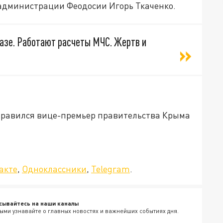
администрации Феодосии Игорь Ткаченко.
азе. Работают расчеты МЧС. Жертв и
аправился вице-премьер правительства Крыма
да»!
акте
,
Одноклассники
,
Telegram
.
сывайтесь на наши каналы
ыми узнавайте о главных новостях и важнейших событиях дня.