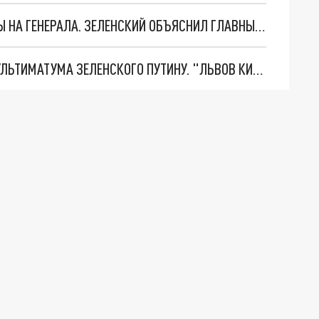
"МЫ ВАС ЗАСТАВИМ": ЖУТКИЕ ДЕТАЛИ ОХОТЫ НА ГЕНЕРАЛА. ЗЕЛЕНСКИЙ ОБЪЯСНИЛ ГЛАВНЫЙ СМЫСЛ ТЕРАКТА В ЦЕНТРЕ МОСКВЫ
НОВОЕ МАСШТАБНЕЙШЕЕ НАСТУПЛЕНИЕ. ТРИ УЛЬТИМАТУМА ЗЕЛЕНСКОГО ПУТИНУ. "ЛЬВОВ КИМА" ПОСТАВЯТ НА ПВО? ГЛОБАЛЬНЫЙ ПРОРЫВ ПОД ЗАПОРОЖЬЕМ