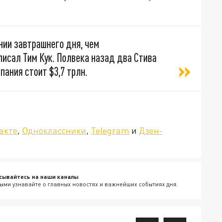
ии завтрашнего дня, чем
писал Тим Кук. Полвека назад два Стива
пания стоит $3,7 трлн.
»!
акте
,
Одноклассники
,
Telegram
и
Дзен-
сывайтесь на наши каналы
ыми узнавайте о главных новостях и важнейших событиях дня.