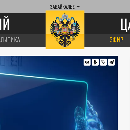
ЗАБАЙКАЛЬЕ
ИЙ
Ц
АЛИТИКА
ЭФИР