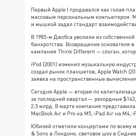
Первый Apple I продавался как голая плата
массовым персональным компьютером. Ma
и мышкой задал стандарт взаимодействи
В 1985-м Джобса уволили из собственной 
банкротства. Возвращение основателя в 1
кампания Think Different — слоган, кот
iPod (2001) изменил музыкальную индустри
создал рынок планшетов, Apple Watch (201
заявка на пространственные вычисления
Сегодня Apple — вторая по капитализаци
за последний квартал — рекордные $143,
2,5 млрд. В марте компания представила 
MacBook Air и Pro на M5, iPad Air на M4, i
Юбилей отметили концертами по всему 
& Sons в Лондоне, световое шоу в Сидн