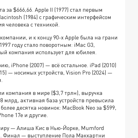
 за $666,66. Apple II (1977) стал первым
cintosh (1984) с графическим интерфейсом
я человека с техникой.
компании, и к концу 90-х Apple была на грани
997 году стало поворотным: iMac G3,
орый компания использует для юбилея.
ю, iPhone (2007) — всё остальное. iPad (2010)
5) — носимых устройств, Vision Pro (2024) —
.
и компания в мире ($3,7 трлн), выручка
8 млрд, активная база устройств превысила
более десятка новинок: MacBook Neo за $599,
Phone 17e и другие.
миру — Алиша Кис в Нью-Йорке, Mumford
ее. Финал — выступление Пола Маккартни