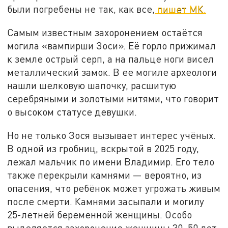
были погребены не так, как все,
пишет МК.
Самым известным захоронением остаётся
могила «вампирши Зоси». Её горло прижимал
к земле острый серп, а на пальце ноги висел
металлический замок. В ее могиле археологи
нашли шелковую шапочку, расшитую
серебряными и золотыми нитями, что говорит
о высоком статусе девушки.
Но не только Зося вызывает интерес учёных.
В одной из гробниц, вскрытой в 2025 году,
лежал мальчик по имени Владимир. Его тело
также перекрыли камнями — вероятно, из
опасения, что ребёнок может угрожать живым
после смерти. Камнями засыпали и могилу
25-летней беременной женщины. Особо
выделяется захоронение женщины 30–50 лет,