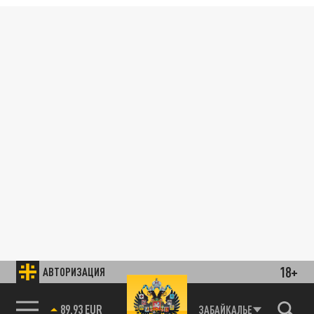
18+
АВТОРИЗАЦИЯ
89.93 EUR
ЗАБАЙКАЛЬЕ