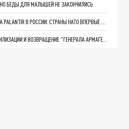
. НО БЕДЫ ДЛЯ МАЛЫШЕЙ НЕ ЗАКОНЧИЛИСЬ
"ОЧЕНЬ ПЛОХИЕ НОВОСТИ": БОЛЬШАЯ ОШИБКА PALANTIR В РОССИИ. СТРАНЫ НАТО ВПЕРВЫЕ ЗА СВО ОСТАНОВИЛИ ПОСТАВКИ ОРУЖИЯ. ВСУ ТЕРЯЮТ ПРИГРАНИЧЬЕ?
ТРИ ГЛАВНЫХ ИНСАЙДА ОБ СВО. ОТМЕНА МОБИЛИЗАЦИИ И ВОЗВРАЩЕНИЕ "ГЕНЕРАЛА АРМАГЕДДОНА"? ОТЛИЧНЫЕ НОВОСТИ, КОТОРЫЕ ЖДАЛИ ВСЕ