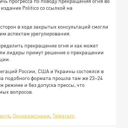
тичь прогресса по поводу прекращения огня во
издание Politico со ссылкой на
сторон в ходе закрытых консультаций смогли
ким аспектам урегулирования.
определить прекращение огня и как может
сли лидеры примут решение о прекращении
ации.
легаций России, США и Украины состоялся в
еча подобного формата прошла там же 23–24
м режиме и без допуска прессы, что
мых вопросов.
»!
акте
,
Одноклассники
,
Telegram
.