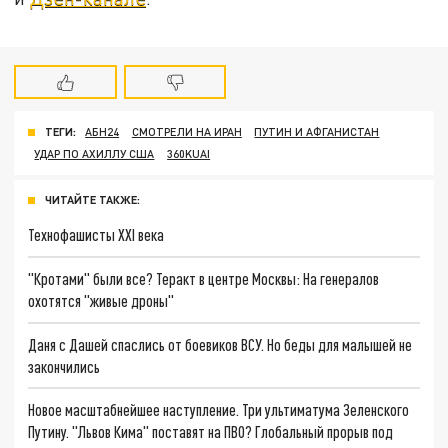
ТЕГИ:
АБН24
СМОТРЕЛИ НА ИРАН
ПУТИН И АФГАНИСТАН
УДАР ПО АХИЛЛУ США
360KUAI
ЧИТАЙТЕ ТАКЖЕ:
Технофашисты XXI века
"Кротами" были все? Теракт в центре Москвы: На генералов
охотятся "живые дроны"
Даня с Дашей спаслись от боевиков ВСУ. Но беды для малышей не
закончились
Новое масштабнейшее наступление. Три ультиматума Зеленского
Путину. "Львов Кима" поставят на ПВО? Глобальный прорыв под