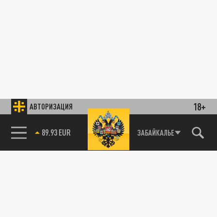
18+
АВТОРИЗАЦИЯ
89.93 EUR
ЗАБАЙКАЛЬЕ