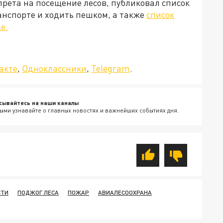
рета на посещение лесов, публиковал список
ранспорте и ходить пешком, а также
список
е.
да»!
акте
,
Одноклассники
,
Telegram
.
сывайтесь на наши каналы
ыми узнавайте о главных новостях и важнейших событиях дня.
СТИ
ПОДЖОГ ЛЕСА
ПОЖАР
АВИАЛЕСООХРАНА