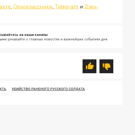
акте
,
Одноклассники
,
Telegram
и
Дзен-
сывайтесь на наши каналы
ыми узнавайте о главных новостях и важнейших событиях дня.
АТЬ
УБИЙСТВО РАНЕНОГО РУССКОГО СОЛДАТА