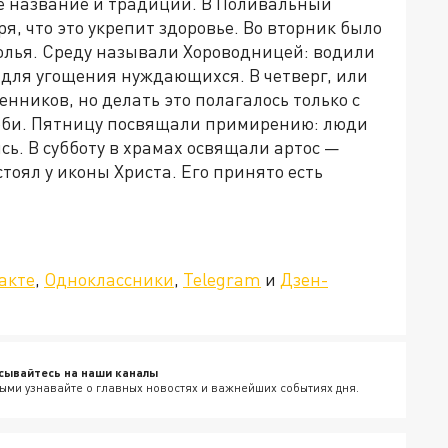
ое название и традиции. В Поливальный
я, что это укрепит здоровье. Во вторник было
олья. Среду называли Хороводницей: водили
 для угощения нуждающихся. В четверг, или
нников, но делать это полагалось только с
орби. Пятницу посвящали примирению: люди
сь. В субботу в храмах освящали артос —
тоял у иконы Христа. Его принято есть
»!
акте
,
Одноклассники
,
Telegram
и
Дзен-
сывайтесь на наши каналы
ыми узнавайте о главных новостях и важнейших событиях дня.