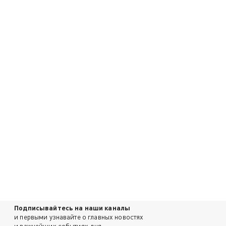
Подписывайтесь на наши каналы
и первыми узнавайте о главных новостях
и важнейших событиях дня.