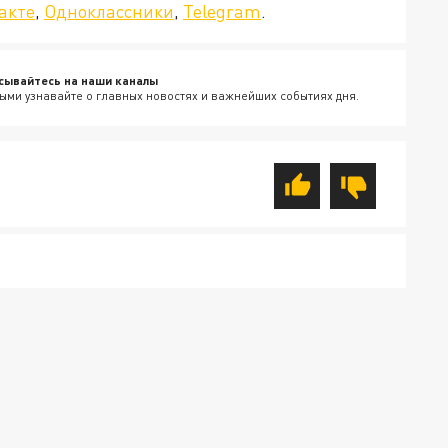
акте
,
Одноклассники
,
Telegram
.
сывайтесь на наши каналы
ыми узнавайте о главных новостях и важнейших событиях дня.