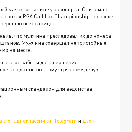
 3 мая в гостинице у аэропорта. Спиллман
а гонках PGA Cadillac Championship, но после
 перешло все границы.
явив, что мужчина преследовал их до номера,
ез штанов. Мужчина совершал непристойные
ямо на месте.
о его от работы до завершения
вое заседание по этому «грязному делу»
утационным скандалом для ведомства,
а.
»!
акте
,
Одноклассники
,
Telegram
и
Дзен-