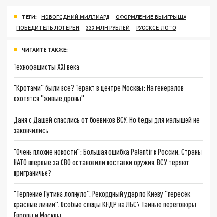
ТЕГИ:
НОВОГОДНИЙ МИЛЛИАРД
ОФОРМЛЕНИЕ ВЫИГРЫША
ПОБЕДИТЕЛЬ ЛОТЕРЕИ
333 МЛН РУБЛЕЙ
РУССКОЕ ЛОТО
ЧИТАЙТЕ ТАКЖЕ:
Технофашисты XXI века
"Кротами" были все? Теракт в центре Москвы: На генералов
охотятся "живые дроны"
Даня с Дашей спаслись от боевиков ВСУ. Но беды для малышей не
закончились
"Очень плохие новости": Большая ошибка Palantir в России. Страны
НАТО впервые за СВО остановили поставки оружия. ВСУ теряют
приграничье?
"Терпение Путина лопнуло". Рекордный удар по Киеву "пересёк
красные линии". Особые спецы КНДР на ЛБС? Тайные переговоры
Европы и Москвы