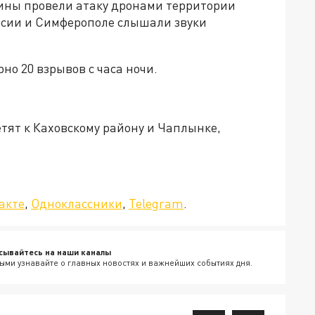
ины провели атаку дронами территории
осии и Симферополе слышали звуки
о 20 взрывов с часа ночи.
тят к Каховскому району и Чаплынке,
да»!
акте
,
Одноклассники
,
Telegram
.
сывайтесь на наши каналы
ыми узнавайте о главных новостях и важнейших событиях дня.