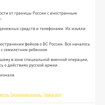
ости от границы России с иностранным
.
 денежных средств и телефонами. Их изъяли
остранении фейков о ВС России. Все началось
а с семилетним ребенком.
ибшему в зоне специальной военной операции,
сь о действиях русской армии.
ризнала.
да»!
акте
,
Одноклассники
,
Telegram
.