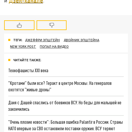
и
Дзен-канале
.
ТЕГИ:
ДЖЕФФРИ ЭПШТЕЙН
ДВОЙНИК ЭПШТЕЙНА
NEW YORK POST
ПОПАЛ НА ВИДЕО
ЧИТАЙТЕ ТАКЖЕ:
Технофашисты XXI века
"Кротами" были все? Теракт в центре Москвы: На генералов
охотятся "живые дроны"
Даня с Дашей спаслись от боевиков ВСУ. Но беды для малышей не
закончились
"Очень плохие новости": Большая ошибка Palantir в России. Страны
НАТО впервые за СВО остановили поставки оружия. ВСУ теряют