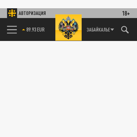
18+
АВТОРИЗАЦИЯ
89.93 EUR
ЗАБАЙКАЛЬЕ