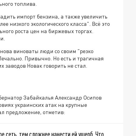
ьного топлива.
адить импорт бензина, а также увеличить
ее низкого экологического класса". Всё это
ного роста цен на биржевых торгах.
и.
снова виноваты люди со своим "резко
Печально. Привычно. Но есть и трагичная
 заводов Новак говорить не стал.
убернатор Забайкалья Александр Осипов
овиях украинских атак на крупные
л предложение, отметив:
е сеть, тем сложнее нанести ей ущерб. Что