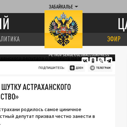
ЗАБАЙКАЛЬЕ
ИЙ
Ц
АЛИТИКА
ЭФИР
PETROV SERGEY/GLOBALLOOKPRESS
ПОДПИШИТЕСЬ:
ШУТКУ АСТРАХАНСКОГО
ВСТВО»
страхани родилось самое циничное
стный депутат призвал честно занести в
.