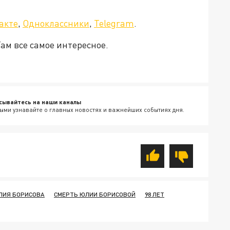
а»!
акте
,
Одноклассники
,
Telegram
.
Там все самое интересное.
сывайтесь на наши каналы
ыми узнавайте о главных новостях и важнейших событиях дня.
ЛИЯ БОРИСОВА
СМЕРТЬ ЮЛИИ БОРИСОВОЙ
98 ЛЕТ