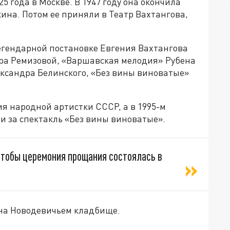
5 года в Москве. В 1947 году она окончила
на. Потом ее приняли в Театр Вахтангова,
егендарной постановке Евгения Вахтангова
ра Ремизовой, «Варшавская мелодия» Рубена
ксандра Белинского, «Без вины виноватые»
ия народной артистки СССР, а в 1995-м
и за спектакль «Без вины виноватые».
чтобы церемония прощания состоялась в
 на Новодевичьем кладбище.