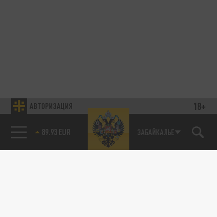
18+
АВТОРИЗАЦИЯ
89.93 EUR
ЗАБАЙКАЛЬЕ