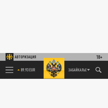
18+
АВТОРИЗАЦИЯ
89.93 EUR
ЗАБАЙКАЛЬЕ