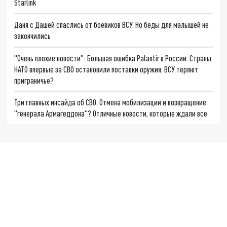
Starlink
Даня с Дашей спаслись от боевиков ВСУ. Но беды для малышей не
закончились
"Очень плохие новости": Большая ошибка Palantir в России. Страны
НАТО впервые за СВО остановили поставки оружия. ВСУ теряют
приграничье?
Три главных инсайда об СВО. Отмена мобилизации и возвращение
"генерала Армагеддона"? Отличные новости, которые ждали все