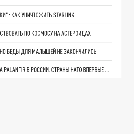
ТКИ": КАК УНИЧТОЖИТЬ STARLINK
ЕСТВОВАТЬ ПО КОСМОСУ НА АСТЕРОИДАХ
. НО БЕДЫ ДЛЯ МАЛЫШЕЙ НЕ ЗАКОНЧИЛИСЬ
"ОЧЕНЬ ПЛОХИЕ НОВОСТИ": БОЛЬШАЯ ОШИБКА PALANTIR В РОССИИ. СТРАНЫ НАТО ВПЕРВЫЕ ЗА СВО ОСТАНОВИЛИ ПОСТАВКИ ОРУЖИЯ. ВСУ ТЕРЯЮТ ПРИГРАНИЧЬЕ?