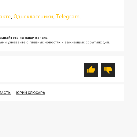
да»!
акте
,
Одноклассники
,
Telegram
.
сывайтесь на наши каналы
ыми узнавайте о главных новостях и важнейших событиях дня.
ЛАСТЬ
ЮРИЙ СЛЮСАРЬ