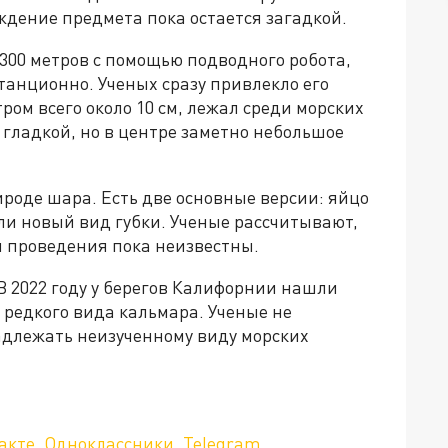
дение предмета пока остается загадкой.
300 метров с помощью подводного робота,
анционно. Ученых сразу привлекло его
ром всего около 10 см, лежал среди морских
 гладкой, но в центре заметно небольшое
ироде шара. Есть две основные версии: яйцо
ли новый вид губки. Ученые рассчитывают,
и проведения пока неизвестны.
В 2022 году у берегов Калифорнии нашли
 редкого вида кальмара. Ученые не
адлежать неизученному виду морских
да»!
акте
,
Одноклассники
,
Telegram
.