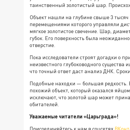
таинственный золотистый шар. Происхож
Объект нашли на глубине свыше 3 тысяч 
перемещениями которого управляли дист
мягкое золотистое свечение. Шар, диамет
губок. Его поверхность была неожиданно
отверстие.
Пока исследователи строят догадки о пр
неизвестного глубоководного существа и
что точный ответ даст анализ ДНК. Срок
Подобные находки — большая редкость. 
похожий объект, который оказался яйцом
исключают, что золотой шар может прин
обитателей.
Уважаемые читатели «Царьгра
Присоединяйтесь к нам в соцсетях
ВКонт