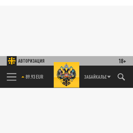
18+
АВТОРИЗАЦИЯ
89.93 EUR
ЗАБАЙКАЛЬЕ