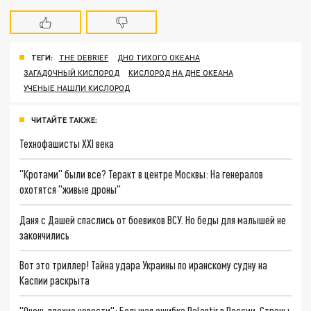
ТЕГИ:
THE DEBRIEF
ДНО ТИХОГО ОКЕАНА
ЗАГАДОЧНЫЙ КИСЛОРОД
КИСЛОРОД НА ДНЕ ОКЕАНА
УЧЕНЫЕ НАШЛИ КИСЛОРОД
ЧИТАЙТЕ ТАКЖЕ:
Технофашисты XXI века
"Кротами" были все? Теракт в центре Москвы: На генералов
охотятся "живые дроны"
Даня с Дашей спаслись от боевиков ВСУ. Но беды для малышей не
закончились
Вот это триллер! Тайна удара Украины по иранскому судну на
Каспии раскрыта
"Очень плохие новости": Большая ошибка Palantir в России. Страны