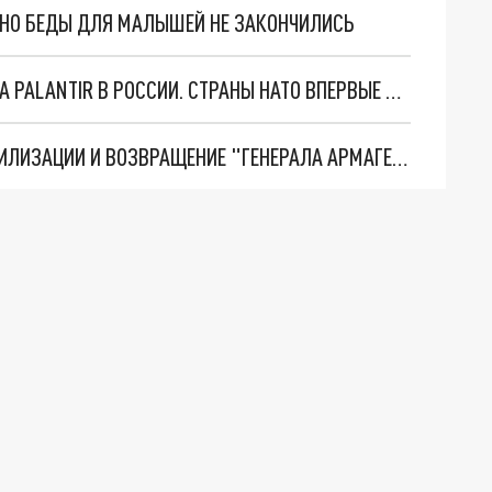
. НО БЕДЫ ДЛЯ МАЛЫШЕЙ НЕ ЗАКОНЧИЛИСЬ
"ОЧЕНЬ ПЛОХИЕ НОВОСТИ": БОЛЬШАЯ ОШИБКА PALANTIR В РОССИИ. СТРАНЫ НАТО ВПЕРВЫЕ ЗА СВО ОСТАНОВИЛИ ПОСТАВКИ ОРУЖИЯ. ВСУ ТЕРЯЮТ ПРИГРАНИЧЬЕ?
ТРИ ГЛАВНЫХ ИНСАЙДА ОБ СВО. ОТМЕНА МОБИЛИЗАЦИИ И ВОЗВРАЩЕНИЕ "ГЕНЕРАЛА АРМАГЕДДОНА"? ОТЛИЧНЫЕ НОВОСТИ, КОТОРЫЕ ЖДАЛИ ВСЕ