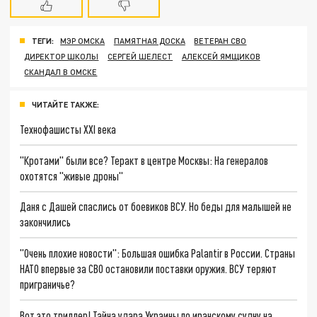
ТЕГИ:
МЭР ОМСКА
ПАМЯТНАЯ ДОСКА
ВЕТЕРАН СВО
ДИРЕКТОР ШКОЛЫ
СЕРГЕЙ ШЕЛЕСТ
АЛЕКСЕЙ ЯМЩИКОВ
СКАНДАЛ В ОМСКЕ
ЧИТАЙТЕ ТАКЖЕ:
Технофашисты XXI века
"Кротами" были все? Теракт в центре Москвы: На генералов
охотятся "живые дроны"
Даня с Дашей спаслись от боевиков ВСУ. Но беды для малышей не
закончились
"Очень плохие новости": Большая ошибка Palantir в России. Страны
НАТО впервые за СВО остановили поставки оружия. ВСУ теряют
приграничье?
Вот это триллер! Тайна удара Украины по иранскому судну на