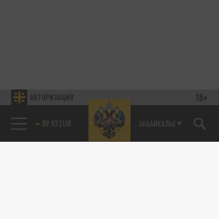
18+
АВТОРИЗАЦИЯ
89.93 EUR
ЗАБАЙКАЛЬЕ