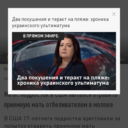
Два покушения и теракт на пляже: хроника
украинского ультиматума
В ПРЯМОМ ЭФИРЕ:
В МИРЕ
CADU ROLIM/KEYSTONE PRESS AGENCY/GLOBALLOOKPRESS
ВАСИЛИЙ ХАБАЧЕВ
25 АПРЕЛЯ 05:59
ПОДПИШИТЕСЬ:
Miror: подросток в США пытался отравить
приемную мать отбеливателем в молоке
В США 17-летнего подростка арестовали за
попытку отравить приемную мать