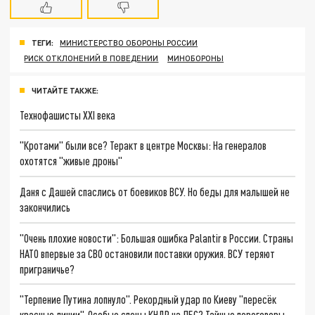
ТЕГИ:
МИНИСТЕРСТВО ОБОРОНЫ РОССИИ
РИСК ОТКЛОНЕНИЙ В ПОВЕДЕНИИ
МИНОБОРОНЫ
ЧИТАЙТЕ ТАКЖЕ:
Технофашисты XXI века
"Кротами" были все? Теракт в центре Москвы: На генералов
охотятся "живые дроны"
Даня с Дашей спаслись от боевиков ВСУ. Но беды для малышей не
закончились
"Очень плохие новости": Большая ошибка Palantir в России. Страны
НАТО впервые за СВО остановили поставки оружия. ВСУ теряют
приграничье?
"Терпение Путина лопнуло". Рекордный удар по Киеву "пересёк
красные линии". Особые спецы КНДР на ЛБС? Тайные переговоры