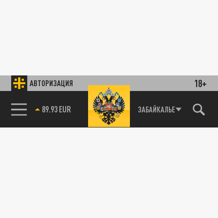
18+
АВТОРИЗАЦИЯ
89.93 EUR
ЗАБАЙКАЛЬЕ