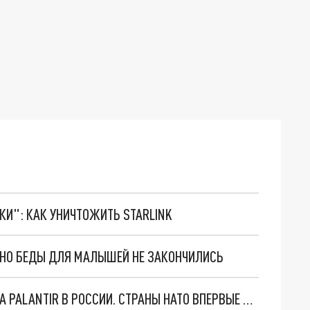
ТКИ": КАК УНИЧТОЖИТЬ STARLINK
. НО БЕДЫ ДЛЯ МАЛЫШЕЙ НЕ ЗАКОНЧИЛИСЬ
"ОЧЕНЬ ПЛОХИЕ НОВОСТИ": БОЛЬШАЯ ОШИБКА PALANTIR В РОССИИ. СТРАНЫ НАТО ВПЕРВЫЕ ЗА СВО ОСТАНОВИЛИ ПОСТАВКИ ОРУЖИЯ. ВСУ ТЕРЯЮТ ПРИГРАНИЧЬЕ?