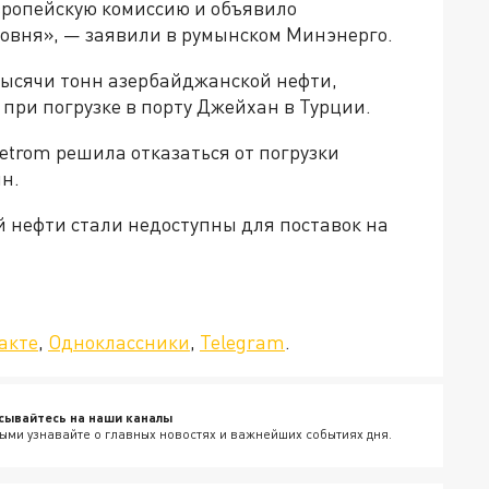
вропейскую комиссию и объявило
овня», — заявили в румынском Минэнерго.
тысячи тонн азербайджанской нефти,
при погрузке в порту Джейхан в Турции.
etrom решила отказаться от погрузки
н.
й нефти стали недоступны для поставок на
да»!
акте
,
Одноклассники
,
Telegram
.
сывайтесь на наши каналы
ыми узнавайте о главных новостях и важнейших событиях дня.