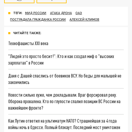
ТЕГИ:
МИД РОССИИ
АТАКА ДРОНА
ОАЭ
ПОСТРАДАЛА ГРАЖДАНКА РОССИИ
АЛЕКСЕЙ КЛИМОВ
ЧИТАЙТЕ ТАКЖЕ:
Технофашисты XXI века
"Людей это просто бесит!": Кто и как создал миф о "высоких
зарплатах" в России
Даня с Дашей спаслись от боевиков ВСУ. Но беды для малышей не
закончились
Новости сильно хуже, чем докладывали. Враг форсировал реку.
Оборона провалена. Кто по глупости спалил позиции ВС России на
важнейшем фронте?
Как Путин ответил на ультиматум НАТО? Страшнейшая за 4 года
войны ночь в Одессе. Полный блэкаут. Последний мост уничтожен