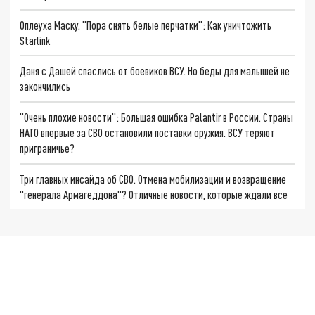
Оплеуха Маску. "Пора снять белые перчатки": Как уничтожить
Starlink
Даня с Дашей спаслись от боевиков ВСУ. Но беды для малышей не
закончились
"Очень плохие новости": Большая ошибка Palantir в России. Страны
НАТО впервые за СВО остановили поставки оружия. ВСУ теряют
приграничье?
Три главных инсайда об СВО. Отмена мобилизации и возвращение
"генерала Армагеддона"? Отличные новости, которые ждали все