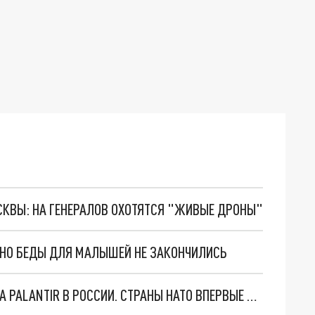
ОСКВЫ: НА ГЕНЕРАЛОВ ОХОТЯТСЯ "ЖИВЫЕ ДРОНЫ"
. НО БЕДЫ ДЛЯ МАЛЫШЕЙ НЕ ЗАКОНЧИЛИСЬ
"ОЧЕНЬ ПЛОХИЕ НОВОСТИ": БОЛЬШАЯ ОШИБКА PALANTIR В РОССИИ. СТРАНЫ НАТО ВПЕРВЫЕ ЗА СВО ОСТАНОВИЛИ ПОСТАВКИ ОРУЖИЯ. ВСУ ТЕРЯЮТ ПРИГРАНИЧЬЕ?