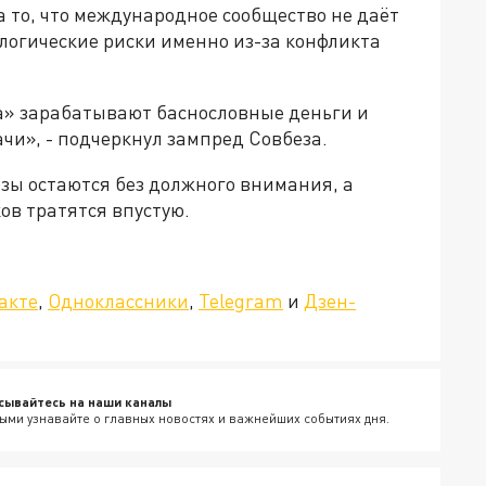
то, что международное сообщество не даёт
логические риски именно из-за конфликта
а» зарабатывают баснословные деньги и
чи», - подчеркнул зампред Совбеза.
озы остаются без должного внимания, а
ов тратятся впустую.
»!
акте
,
Одноклассники
,
Telegram
и
Дзен-
сывайтесь на наши каналы
ыми узнавайте о главных новостях и важнейших событиях дня.