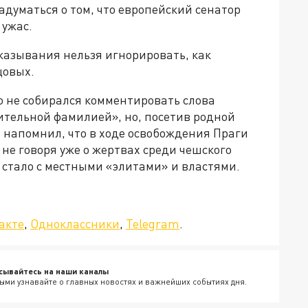
адуматься о том, что европейский сенатор
 ужас.
казывания нельзя игнорировать, как
цовых.
о не собирался комментировать слова
ительной фамилией», но, посетив родной
н напомнил, что в ходе освобождения Праги
 не говоря уже о жертвах среди чешского
о стало с местными «элитами» и властями.
да»!
акте
,
Одноклассники
,
Telegram
.
сывайтесь на наши каналы
ыми узнавайте о главных новостях и важнейших событиях дня.