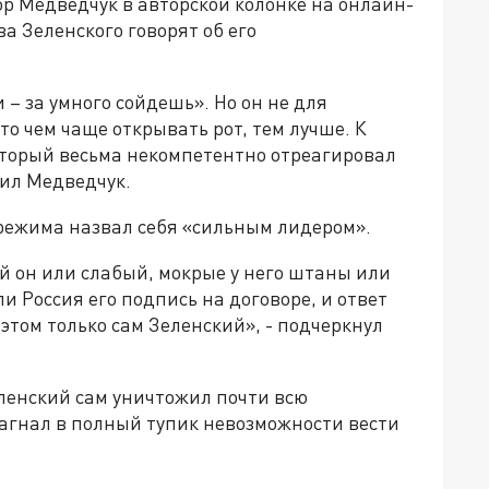
р Медведчук в авторской колонке на онлайн-
ва Зеленского говорят об его
 – за умного сойдешь». Но он не для
о чем чаще открывать рот, тем лучше. К
оторый весьма некомпетентно отреагировал
вил Медведчук.
о режима назвал себя «сильным лидером».
й он или слабый, мокрые у него штаны или
ли Россия его подпись на договоре, и ответ
 этом только сам Зеленский», - подчеркнул
ленский сам уничтожил почти всю
 загнал в полный тупик невозможности вести