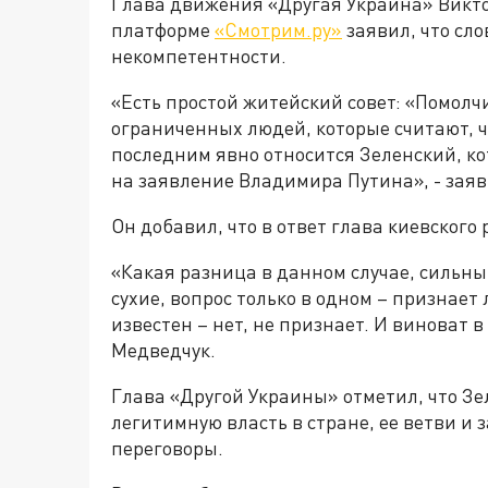
Глава движения «Другая Украина» Викто
платформе
«Смотрим.ру»
заявил, что сло
некомпетентности.
«Есть простой житейский совет: «Помолчи
ограниченных людей, которые считают, чт
последним явно относится Зеленский, к
на заявление Владимира Путина», - зая
Он добавил, что в ответ глава киевског
«Какая разница в данном случае, сильны
сухие, вопрос только в одном – признает 
известен – нет, не признает. И виноват в
Медведчук.
Глава «Другой Украины» отметил, что Зе
легитимную власть в стране, ее ветви и
переговоры.