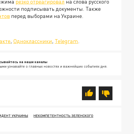
режима
резко отреагировал
на слова русского
можности подписывать документы. Также
нтов
перед выборами на Украине.
да»!
акте
,
Одноклассники
,
Telegram
.
сывайтесь на наши каналы
ыми узнавайте о главных новостях и важнейших событиях дня.
ИДЕНТ УКРАИНЫ
НЕКОМПЕТЕНТНОСТЬ ЗЕЛЕНСКОГО