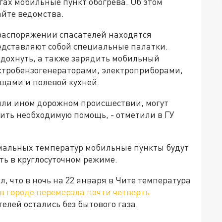
гах мобильные пункт обогрева. Об этом
айте ведомства.
распоряжении спасателей находятся
едставляют собой специальные палатки.
тдохнуть, а также зарядить мобильный
ктробензогенераторами, электроприборами,
ещами и полевой кухней.
 или ином дорожном происшествии, могут
ить необходимую помощь, - отметили в ГУ
ремальных температур мобильные пункты будут
ть в круглосуточном режиме.
, что в ночь на 22 января в Чите температура
в городе перемерзла почти четверть
телей остались без бытового газа.