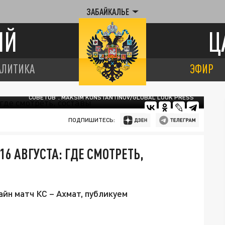
ЗАБАЙКАЛЬЕ
ИЙ
Ц
АЛИТИКА
ЭФИР
НЕНСКИЙ КЛУБ, ОДНАКО В ЭТОМ СЕЗОНЕ ОН ТРЕНИРУЕТ "КРЫЛЬЯ
СОВЕТОВ". MAKSIM KONSTANTINOV/GLOBAL LOOK PRESS
ПОДПИШИТЕСЬ:
6 АВГУСТА: ГДЕ СМОТРЕТЬ,
йн матч КС – Ахмат, публикуем