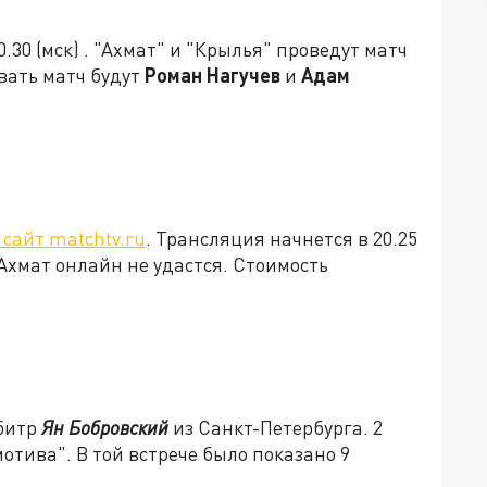
0.30 (мск) . "Ахмат" и "Крылья" проведут матч
вать матч будут
Роман Нагучев
и
Адам
 сайт matchtv.ru
. Трансляция начнется в 20.25
 Ахмат онлайн не удастся. Стоимость
рбитр
Ян Бобровский
из Санкт-Петербурга. 2
мотива". В той встрече было показано 9