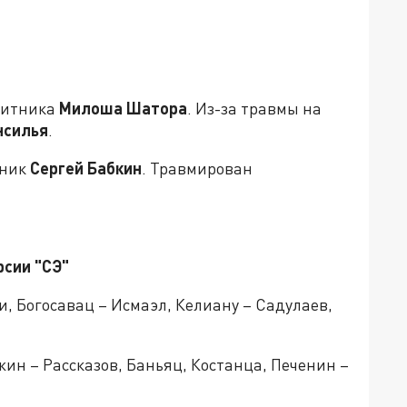
щитника
Милоша Шатора
. Из-за травмы на
нсилья
.
тник
Сергей Бабкин
. Травмирован
рсии "СЭ"
, Богосавац – Исмаэл, Келиану – Садулаев,
жин – Рассказов, Баньяц, Костанца, Печенин –