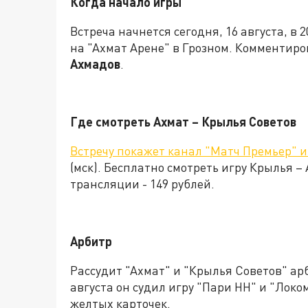
Когда начало игры
Встреча начнется сегодня, 16 августа, в 2
на "Ахмат Арене" в Грозном. Комментиро
Ахмадов
.
Где смотреть Ахмат – Крылья Советов
Встречу покажет канал "Матч Премьер" и
(мск). Бесплатно смотреть игру Крылья –
трансляции - 149 рублей.
Арбитр
Рассудит "Ахмат" и "Крылья Советов" а
августа он судил игру "Пари НН" и "Локо
желтых карточек.