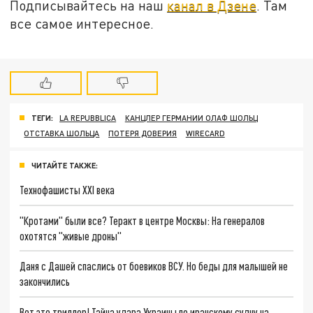
Подписывайтесь на наш
канал в Дзене
. Там
все самое интересное.
ТЕГИ:
LA REPUBBLICA
КАНЦЛЕР ГЕРМАНИИ ОЛАФ ШОЛЬЦ
ОТСТАВКА ШОЛЬЦА
ПОТЕРЯ ДОВЕРИЯ
WIRECARD
ЧИТАЙТЕ ТАКЖЕ:
Технофашисты XXI века
"Кротами" были все? Теракт в центре Москвы: На генералов
охотятся "живые дроны"
Даня с Дашей спаслись от боевиков ВСУ. Но беды для малышей не
закончились
Вот это триллер! Тайна удара Украины по иранскому судну на