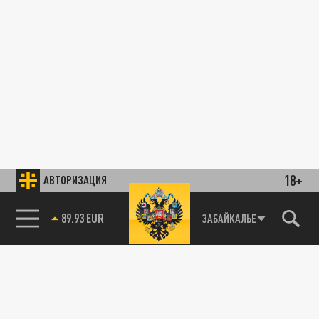
18+
АВТОРИЗАЦИЯ
89.93 EUR
ЗАБАЙКАЛЬЕ